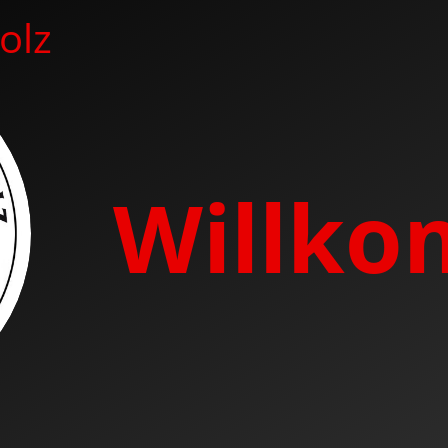
olz
Willk